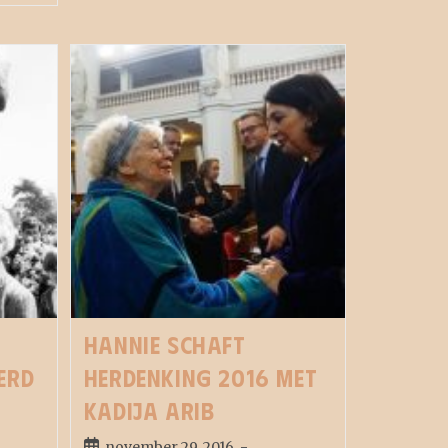
Hannie Schaft
erd
Herdenking 2016 met
Kadija Arib
november 29, 2016