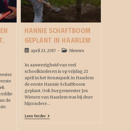
ven
Hannie Schaftboom
t,
geplant in Haarlem
april 23, 2017
Nieuws
s
In aanwezigheid van veel
schoolkinderen is op vrijdag 21
eester
april in het Kenaupark in Haarlem
eerste
de eerste Hannie Schaftboom
oek
geplant. Ook burgemeester Jos
reddie
Wienen van Haarlem was bij deze
an de
bijzondere…
ie.
Lees Verder