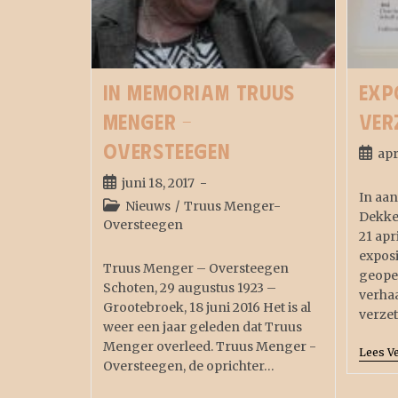
In memoriam Truus
Exp
Menger –
Ver
Oversteegen
apr
juni 18, 2017
In aa
Nieuws
/
Truus Menger-
Dekker
Oversteegen
21 ap
exposi
Truus Menger – Oversteegen
geopen
Schoten, 29 augustus 1923 –
verhaa
Grootebroek, 18 juni 2016 Het is al
verze
weer een jaar geleden dat Truus
Menger overleed. Truus Menger -
Lees V
Oversteegen, de oprichter…