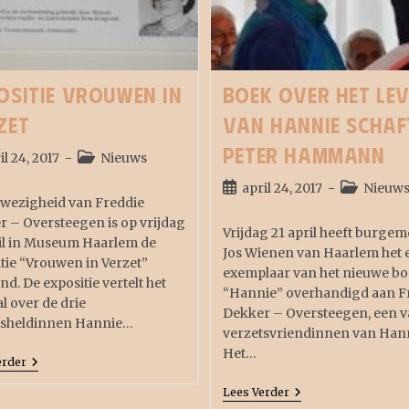
ositie Vrouwen in
Boek over het le
zet
van Hannie Schaf
Peter Hammann
il 24, 2017
Nieuws
april 24, 2017
Nieuw
nwezigheid van Freddie
 – Oversteegen is op vrijdag
Vrijdag 21 april heeft burgem
ril in Museum Haarlem de
Jos Wienen van Haarlem het 
tie “Vrouwen in Verzet”
exemplaar van het nieuwe b
d. De expositie vertelt het
“Hannie” overhandigd aan F
l over de drie
Dekker – Oversteegen, een v
tsheldinnen Hannie…
verzetsvriendinnen van Hann
Het…
erder
Lees Verder