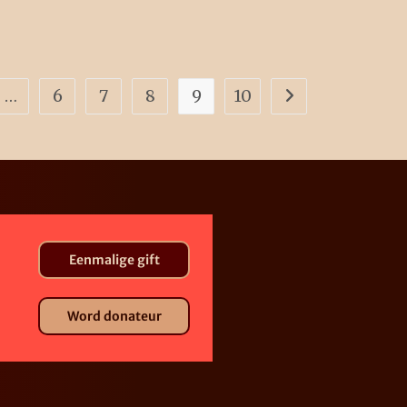
…
6
7
8
9
10
Eenmalige gift
Word donateur