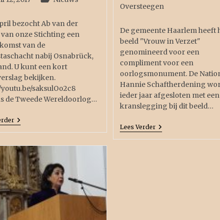
Oversteegen
pril bezocht Ab van der
De gemeente Haarlem heeft 
van onze Stichting een
beeld "Vrouw in Verzet"
nkomst van de
genomineerd voor een
taschacht nabij Osnabrück,
compliment voor een
and. U kunt een kort
oorlogsmonument. De Natio
erslag bekijken.
Hannie Schaftherdening wo
//youtu.be/saksulOo2c8
ieder jaar afgesloten met een
ns de Tweede Wereldoorlog…
kranslegging bij dit beeld…
erder
Lees Verder