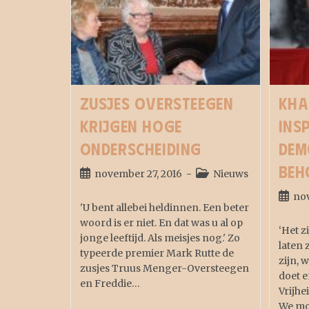
Zusjes Oversteegen
Kha
krijgen hoge
ins
onderscheiding
dem
beh
november 27, 2016
Nieuws
nov
'U bent allebei heldinnen. Een beter
woord is er niet. En dat was u al op
‘Het z
jonge leeftijd. Als meisjes nog.' Zo
laten 
typeerde premier Mark Rutte de
zijn, 
zusjes Truus Menger-Oversteegen
doet e
en Freddie…
Vrijhe
We m