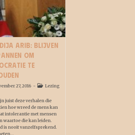
dija Arib: Blijven
pannen om
ocratie te
ouden
ember 27, 2016
Lezing
ijn juist deze verhalen die
zien hoe wreed de mens kan
wat intolerantie met mensen
n waartoe die kan leiden.
id is nooit vanzelfsprekend.
oeten…