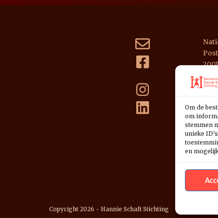
Nati
Post
200
NL39
Om de best
om informat
stemmen me
unieke ID's
toestemming
en mogelij
Acc
Copyright 2026 - Hannie Schaft Stichting