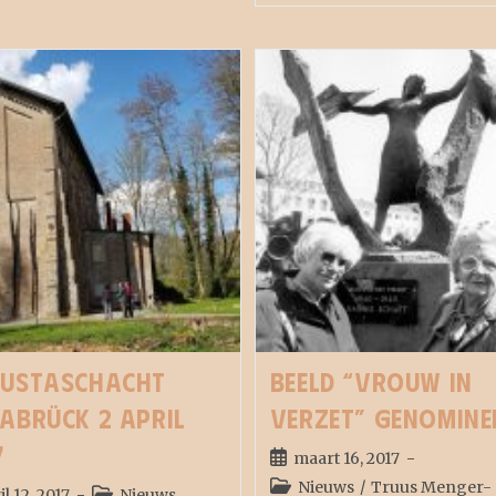
ustaschacht
Beeld “Vrouw in
abrück 2 april
verzet” genomine
7
maart 16, 2017
Nieuws
/
Truus Menger-
il 12, 2017
Nieuws