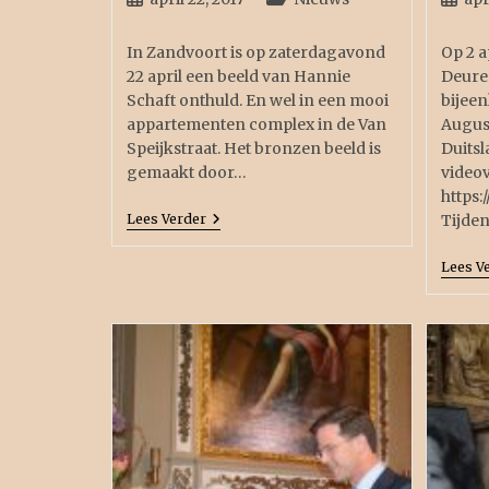
In Zandvoort is op zaterdagavond
Op 2 a
22 april een beeld van Hannie
Deure 
Schaft onthuld. En wel in een mooi
bijee
appartementen complex in de Van
Augus
Speijkstraat. Het bronzen beeld is
Duitsl
gemaakt door…
videov
https:
Lees Verder
Tijde
Lees V