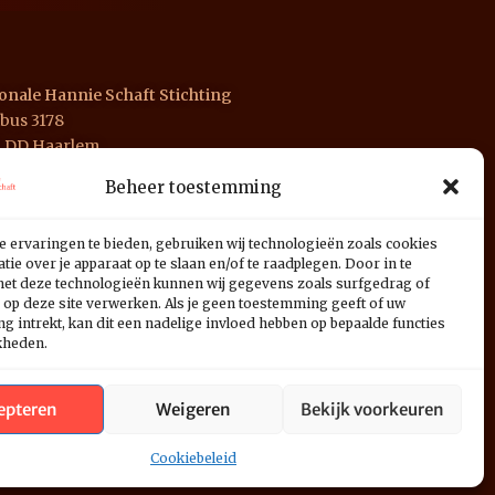
onale Hannie Schaft Stichting
bus 3178
1 DD Haarlem
Beheer toestemming
 INGB 0676 1125 01
e ervaringen te bieden, gebruiken wij technologieën zoals cookies
ie over je apparaat op te slaan en/of te raadplegen. Door in te
t deze technologieën kunnen wij gegevens zoals surfgedrag of
 op deze site verwerken. Als je geen toestemming geeft of uw
 intrekt, kan dit een nadelige invloed hebben op bepaalde functies
kheden.
epteren
Weigeren
Bekijk voorkeuren
Cookiebeleid