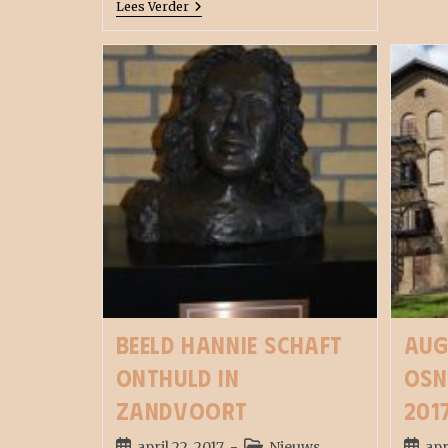
Lees Verder
Beeld Hannie Schaft
Aug
onthuld in
Osn
Zandvoort
201
april 22, 2017
Nieuws
apr