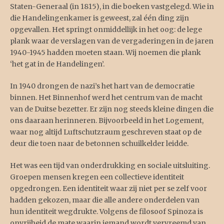
Staten-Generaal (in 1815), in die boeken vastgelegd. Wie in
die Handelingenkamer is geweest, zal één ding zijn
opgevallen. Het springt onmiddellijk in het oog: de lege
plank waar de verslagen van de vergaderingen in de jaren
1940-1945 hadden moeten staan. Wij noemen die plank
‘het gat in de Handelingen’.
In 1940 drongen de nazi’s het hart van de democratie
binnen. Het Binnenhof werd het centrum van de macht
van de Duitse bezetter. Er zijn nog steeds kleine dingen die
ons daaraan herinneren. Bijvoorbeeld in het Logement,
waar nog altijd Luftschutzraum geschreven staat op de
deur die toen naar de betonnen schuilkelder leidde.
Het was een tijd van onderdrukking en sociale uitsluiting.
Groepen mensen kregen een collectieve identiteit
opgedrongen. Een identiteit waar zij niet per se zelf voor
hadden gekozen, maar die alle andere onderdelen van
hun identiteit wegdrukte. Volgens de filosoof Spinoza is
onvrijheid de mate waarin iemand wordt vervreemd van