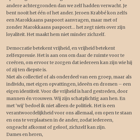
andere achtergronden dan we zelf hadden verwacht. Je
bent nooit het één of het ander. Jeroen Krabbé kon zelfs
een Marokkaans paspoort aanvragen, maar met of
zonder Marokkaans paspoort… het zegt niets over zijn
loyaliteit. Het maakt hem niet minder zichzelf.
Democratie betekent vrijheid, en vrijheid betekent
zelfexpressie. Het is aan ons om daar de ruimte voor te
creëren, om ervoor te zorgen dat iedereen kan zijn wie hij
of zij ten diepste is.
Niet als collectief of als onderdeel van een groep, maar als
individu, met eigen opvattingen, ideeën en dromen – een
eigen identiteit. Voor die vrijheid is hard gestreden, door
mannen én vrouwen. Wij zijn schatplichtig aan hen. En
met ‘wij’ bedoel ik niet alleen de politiek. Het is een
verantwoordelijkheid voor ons allemaal, om open te staan
en ons te verplaatsen in de ander, zodat iedereen,
ongeacht afkomst of geloof, zichzelf kan zijn.
Dames en heren,