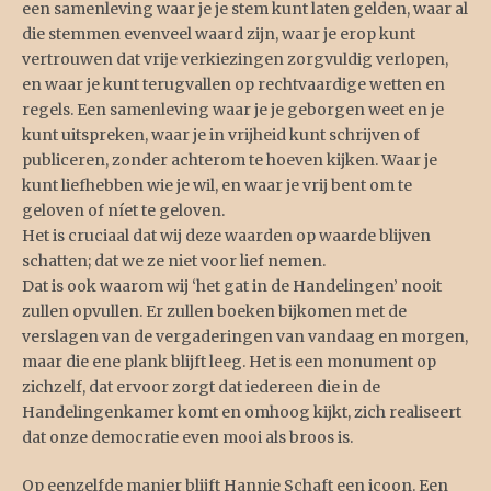
een samenleving waar je je stem kunt laten gelden, waar al
die stemmen evenveel waard zijn, waar je erop kunt
vertrouwen dat vrije verkiezingen zorgvuldig verlopen,
en waar je kunt terugvallen op rechtvaardige wetten en
regels. Een samenleving waar je je geborgen weet en je
kunt uitspreken, waar je in vrijheid kunt schrijven of
publiceren, zonder achterom te hoeven kijken. Waar je
kunt liefhebben wie je wil, en waar je vrij bent om te
geloven of níet te geloven.
Het is cruciaal dat wij deze waarden op waarde blijven
schatten; dat we ze niet voor lief nemen.
Dat is ook waarom wij ‘het gat in de Handelingen’ nooit
zullen opvullen. Er zullen boeken bijkomen met de
verslagen van de vergaderingen van vandaag en morgen,
maar die ene plank blijft leeg. Het is een monument op
zichzelf, dat ervoor zorgt dat iedereen die in de
Handelingenkamer komt en omhoog kijkt, zich realiseert
dat onze democratie even mooi als broos is.
Op eenzelfde manier blijft Hannie Schaft een icoon. Een