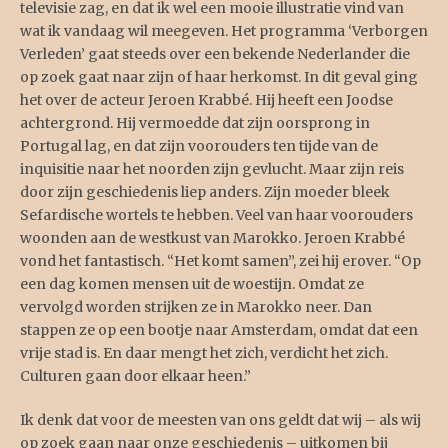
televisie zag, en dat ik wel een mooie illustratie vind van
wat ik vandaag wil meegeven. Het programma ‘Verborgen
Verleden’ gaat steeds over een bekende Nederlander die
op zoek gaat naar zijn of haar herkomst. In dit geval ging
het over de acteur Jeroen Krabbé. Hij heeft een Joodse
achtergrond. Hij vermoedde dat zijn oorsprong in
Portugal lag, en dat zijn voorouders ten tijde van de
inquisitie naar het noorden zijn gevlucht. Maar zijn reis
door zijn geschiedenis liep anders. Zijn moeder bleek
Sefardische wortels te hebben. Veel van haar voorouders
woonden aan de westkust van Marokko. Jeroen Krabbé
vond het fantastisch. “Het komt samen”, zei hij erover. “Op
een dag komen mensen uit de woestijn. Omdat ze
vervolgd worden strijken ze in Marokko neer. Dan
stappen ze op een bootje naar Amsterdam, omdat dat een
vrije stad is. En daar mengt het zich, verdicht het zich.
Culturen gaan door elkaar heen.”
Ik denk dat voor de meesten van ons geldt dat wij – als wij
op zoek gaan naar onze geschiedenis – uitkomen bij