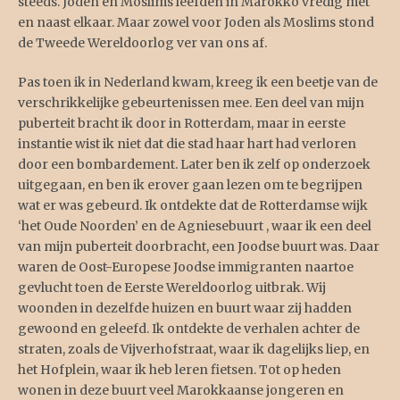
steeds. Joden en Moslims leefden in Marokko vredig met
en naast elkaar. Maar zowel voor Joden als Moslims stond
de Tweede Wereldoorlog ver van ons af.
Pas toen ik in Nederland kwam, kreeg ik een beetje van de
verschrikkelijke gebeurtenissen mee. Een deel van mijn
puberteit bracht ik door in Rotterdam, maar in eerste
instantie wist ik niet dat die stad haar hart had verloren
door een bombardement. Later ben ik zelf op onderzoek
uitgegaan, en ben ik erover gaan lezen om te begrijpen
wat er was gebeurd. Ik ontdekte dat de Rotterdamse wijk
‘het Oude Noorden’ en de Agniesebuurt , waar ik een deel
van mijn puberteit doorbracht, een Joodse buurt was. Daar
waren de Oost-Europese Joodse immigranten naartoe
gevlucht toen de Eerste Wereldoorlog uitbrak. Wij
woonden in dezelfde huizen en buurt waar zij hadden
gewoond en geleefd. Ik ontdekte de verhalen achter de
straten, zoals de Vijverhofstraat, waar ik dagelijks liep, en
het Hofplein, waar ik heb leren fietsen. Tot op heden
wonen in deze buurt veel Marokkaanse jongeren en