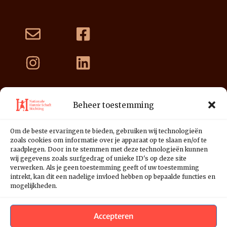
Beheer toestemming
Nationale Hannie Schaft Stichting
Postbus 3178
Om de beste ervaringen te bieden, gebruiken wij technologieën
2001 DD Haarlem
zoals cookies om informatie over je apparaat op te slaan en/of te
raadplegen. Door in te stemmen met deze technologieën kunnen
NL39 INGB 0676 1125 01
wij gegevens zoals surfgedrag of unieke ID's op deze site
verwerken. Als je geen toestemming geeft of uw toestemming
intrekt, kan dit een nadelige invloed hebben op bepaalde functies en
mogelijkheden.
Accepteren