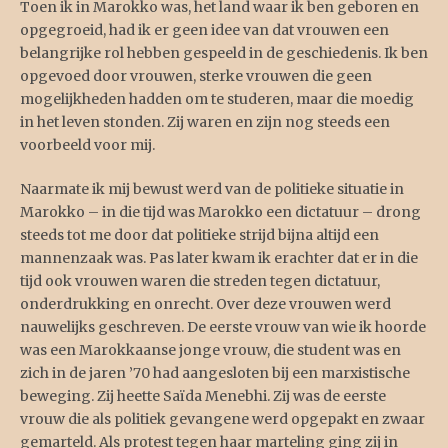
Toen ik in Marokko was, het land waar ik ben geboren en
opgegroeid, had ik er geen idee van dat vrouwen een
belangrijke rol hebben gespeeld in de geschiedenis. Ik ben
opgevoed door vrouwen, sterke vrouwen die geen
mogelijkheden hadden om te studeren, maar die moedig
in het leven stonden. Zij waren en zijn nog steeds een
voorbeeld voor mij.
Naarmate ik mij bewust werd van de politieke situatie in
Marokko – in die tijd was Marokko een dictatuur – drong
steeds tot me door dat politieke strijd bijna altijd een
mannenzaak was. Pas later kwam ik erachter dat er in die
tijd ook vrouwen waren die streden tegen dictatuur,
onderdrukking en onrecht. Over deze vrouwen werd
nauwelijks geschreven. De eerste vrouw van wie ik hoorde
was een Marokkaanse jonge vrouw, die student was en
zich in de jaren ’70 had aangesloten bij een marxistische
beweging. Zij heette Saïda Menebhi. Zij was de eerste
vrouw die als politiek gevangene werd opgepakt en zwaar
gemarteld. Als protest tegen haar marteling ging zij in