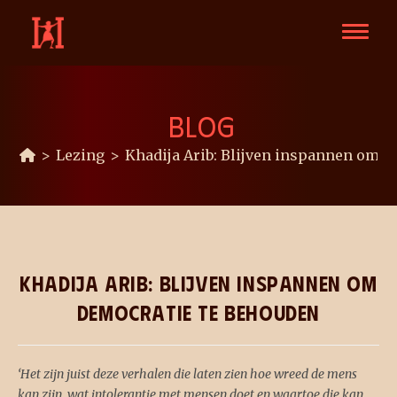
BLOG
>
Lezing
>
Khadija Arib: Blijven inspannen om d
Khadija Arib: Blijven inspannen om
democratie te behouden
‘Het zijn juist deze verhalen die laten zien hoe wreed de mens
kan zijn, wat intolerantie met mensen doet en waartoe die kan