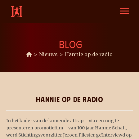
BLOG
>
Nieuws
>
Hannie op de radio
Hannie op de radio
In het kader van de komende aftrap – via een nog te
presenteren promotiefilm – van 100 jaar Hannie Schaft,
werd Stichtingsvoorzitter Jeroen Pliester geïnterviewd op