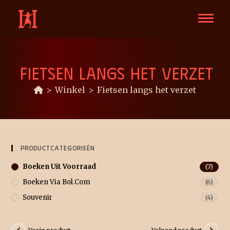
FIETSEN LANGS HET VERZET
>
Winkel
>
Fietsen langs het verzet
Productcategorieën
Boeken Uit Voorraad
(7)
Boeken Via Bol.com
(6)
Souvenir
(4)