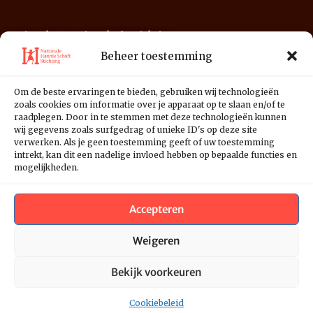
Nationale Hannie Schaft Stichting
Postbus 3178
Beheer toestemming
2001 DD Haarlem
Om de beste ervaringen te bieden, gebruiken wij technologieën
NL39 INGB 0676 1125 01
zoals cookies om informatie over je apparaat op te slaan en/of te
raadplegen. Door in te stemmen met deze technologieën kunnen
wij gegevens zoals surfgedrag of unieke ID's op deze site
verwerken. Als je geen toestemming geeft of uw toestemming
intrekt, kan dit een nadelige invloed hebben op bepaalde functies en
mogelijkheden.
Accepteren
Weigeren
Bekijk voorkeuren
Copyright 2026 - Hannie Schaft Stichting
Cookiebeleid