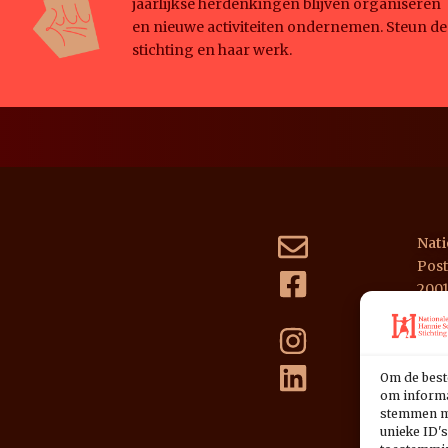
jaarlijkse herdenkingen blijven organiseren
en nieuwe activiteiten ondernemen. Steun de
stichting en haar werk.
Nati
Post
200
NL39
Om de best
om informat
stemmen me
unieke ID's