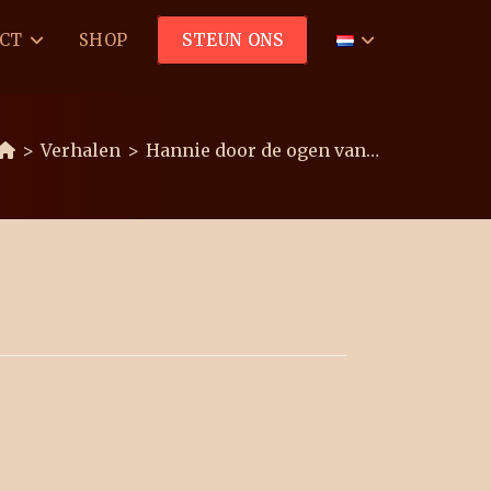
CT
SHOP
STEUN ONS
>
Verhalen
>
Hannie door de ogen van…