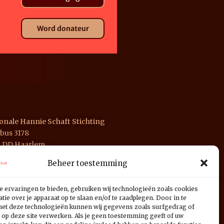
Word donateur
onale Hannie Schaft Stichting
bus 3178
1 DD Haarlem
Beheer toestemming
 INGB 0676 1125 01
e ervaringen te bieden, gebruiken wij technologieën zoals cookies
ie over je apparaat op te slaan en/of te raadplegen. Door in te
t deze technologieën kunnen wij gegevens zoals surfgedrag of
 op deze site verwerken. Als je geen toestemming geeft of uw