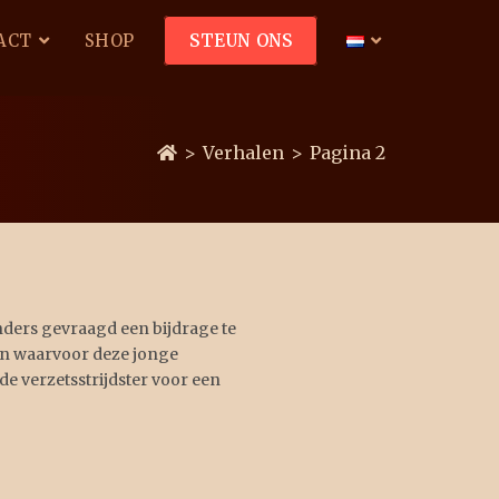
ACT
SHOP
STEUN ONS
>
Verhalen
>
Pagina 2
nders gevraagd een bijdrage te
len waarvoor deze jonge
e verzetsstrijdster voor een