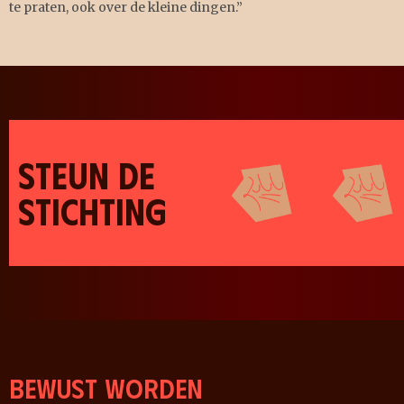
te praten, ook over de kleine dingen.”
STEUN DE
STICHTING
Bewust worden