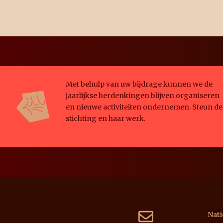
Met behulp van uw bijdrage kunnen we de
jaarlijkse herdenkingen blijven organiseren
en nieuwe activiteiten ondernemen. Steun de
stichting en haar werk.
Nati