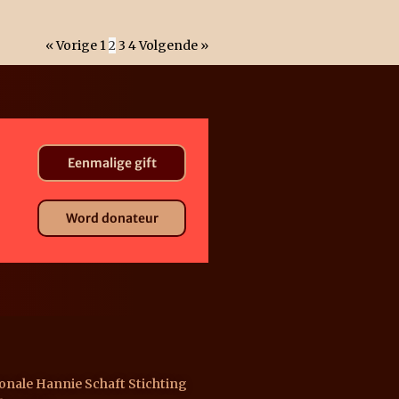
« Vorige
1
2
3
4
Volgende »
Eenmalige gift
Word donateur
onale Hannie Schaft Stichting